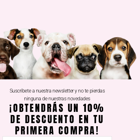
DE INTERÉS
Aviso legal
Guía de compras
Política de devoluciones
Suscríbete a nuestra newsletter y no te pierdas
Política de envíos
ninguna de nuestras novedades
Ley de protección de datos
¡OBTENDRÁS UN 10%
DE DESCUENTO EN TU
PRIMERA COMPRA!
Nombre