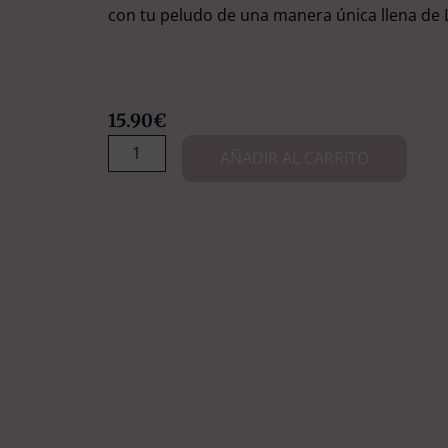
con tu peludo de una manera única llena de 
15.90
€
Doggy
AÑADIR AL CARRITO
Treats:
Caja
sorpresa
LOVE
Doggy
Treats
cantidad