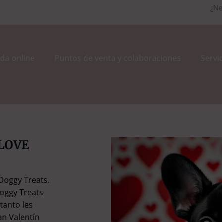
¿Ne
da online
Puntos de venta y colaboraciones
Servi
 LOVE
 Doggy Treats.
Doggy Treats
tanto les
an Valentín