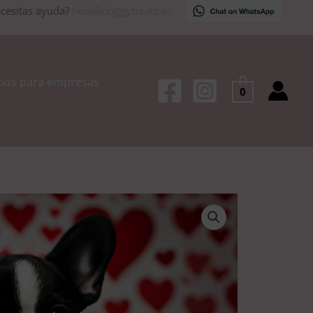
cesitas ayuda?
hola@doggytreats.es
cios para empresas
0