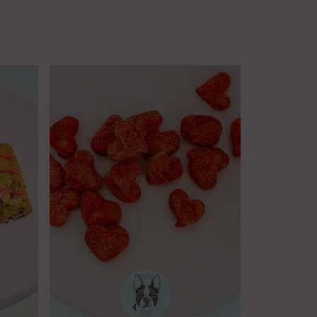
Rango
de
precios:
desde
5.80€
hasta
17.00€