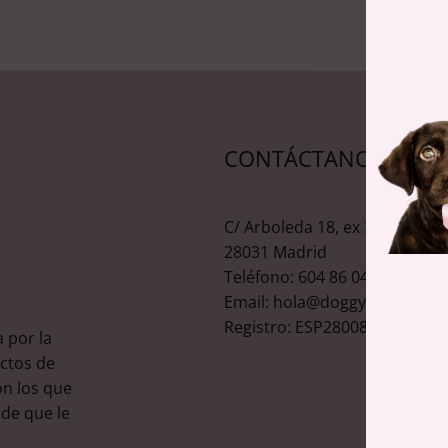
CONTÁCTANOS
C/ Arboleda 18, ex 339.
28031 Madrid
Teléfono: 604 86 04 23
Email: hola@doggytreats.es
Registro: ESP2800827
 por la
ctos de
on los que
 de que le