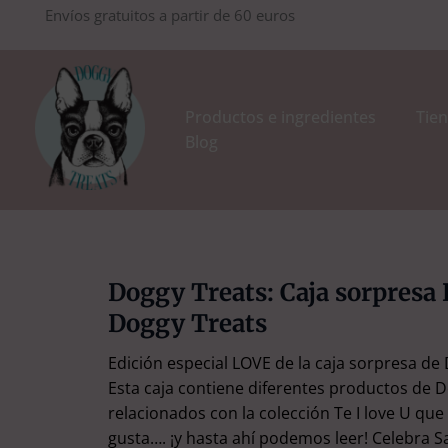
Ir
Envíos gratuitos a partir de 60 euros
al
contenido
Productos e ingredientes
Tien
Blog
Doggy Treats: Caja sorpresa
Doggy Treats
Edición especial LOVE de la caja sorpresa de
Esta caja contiene diferentes productos de 
relacionados con la colección Te I love U que 
gusta…. ¡y hasta ahí podemos leer! Celebra S