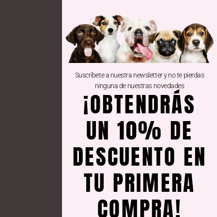
CONTÁCTANOS
C/ Arboleda 18, ex 339.
Suscríbete a nuestra newsletter y no te pierdas
28031 Madrid
ninguna de nuestras novedades
Teléfono: 604 86 04 23
¡OBTENDRÁS
Email: hola@doggytreats.es
Registro: ESP2800827
UN 10% DE
DESCUENTO EN
DE INTERÉS
TU PRIMERA
Aviso legal
COMPRA!
Guía de compras
Política de devoluciones