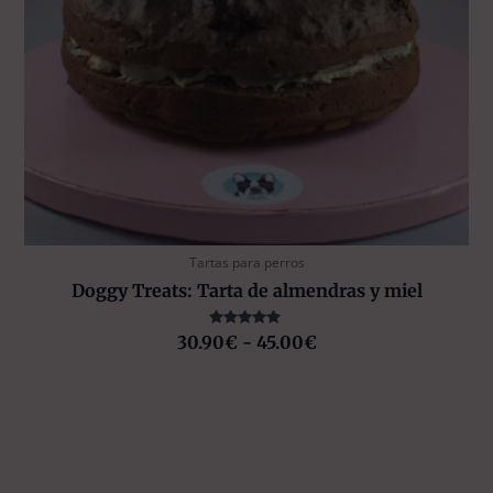
Tartas para perros
Doggy Treats: Tarta de almendras y miel
Valorado
30.90
€
-
45.00
€
con
5.00
de 5