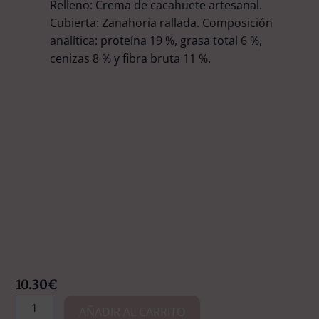
Relleno: Crema de cacahuete artesanal.
Cubierta: Zanahoria rallada. Composición
analítica: proteína 19 %, grasa total 6 %,
cenizas 8 % y fibra bruta 11 %.
10.30
€
Doggy
AÑADIR AL CARRITO
Treats: