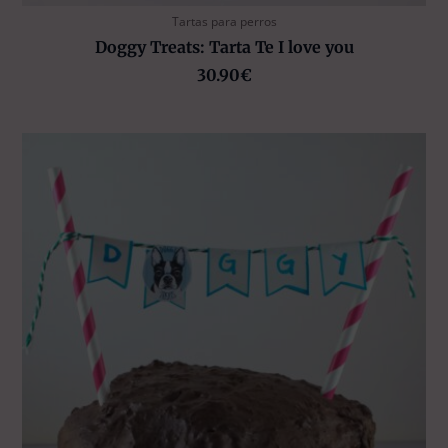
Tartas para perros
Doggy Treats: Tarta Te I love you
30.90
€
Rango
de
precios:
desde
30.90€
hasta
45.00€