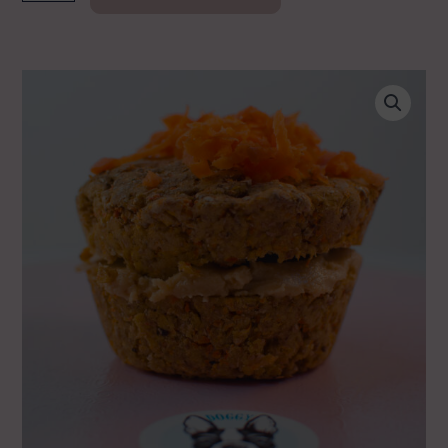
Doggy
Mini
Tarta
Fishy
cantidad