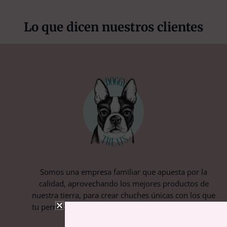
Lo que dicen nuestros clientes
Somos una empresa familiar que apuesta por la
calidad, aprovechando los mejores productos de
nuestra tierra, para crear chuches únicas con los que
tu perro disfrute y tú tengas la tranquilidad de que le
das lo mejor.