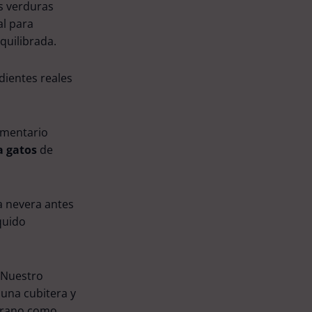
as verduras
al para
quilibrada.
dientes reales
ementario
a gatos
de
a nevera antes
quido
Nuestro
 una cubitera y
verano como