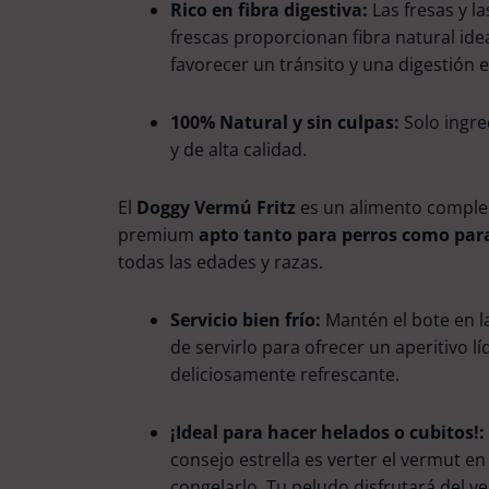
Rico en fibra digestiva:
Las fresas y l
frescas proporcionan fibra natural ide
favorecer un tránsito y una digestión e
100% Natural y sin culpas:
Solo ingre
y de alta calidad.
El
Doggy Vermú Fritz
es un alimento compl
premium
apto tanto para perros como par
todas las edades y razas.
Servicio bien frío:
Mantén el bote en l
de servirlo para ofrecer un aperitivo lí
deliciosamente refrescante.
¡Ideal para hacer helados o cubitos!:
consejo estrella es verter el vermut en
congelarlo. Tu peludo disfrutará del 