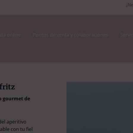
¿Ne
da online
Puntos de venta y colaboraciones
Servi
ritz
vo gourmet de
l aperitivo
ble con tu fiel