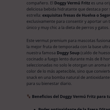
compañero. El
Doggy Vermú Fritz
es una ori
deliciosa bebida hidratante que destaca por 
estrella:
exquisitas fresas de Huelva o Sego
exclusivamente para consentir y aportar un t
único y muy chic a la dieta de perros y gatos.
Este vermut premium para mascotas fusiona 
la mejor fruta de temporada con la base ultra
nuestra famosa
Doggy Soup
(caldo de hueso
cocinado a fuego lento durante más de 8 hora
seleccionadas no solo le otorgan un aroma irr
color de lo más apetecible, sino que conviert
snack en una bomba natural de antioxidante
para su bienestar diario.
Beneficios del Doggy Vermú Fritz para 
Poder antioxidante de la Fresa (Vita