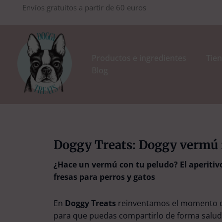
Ir
Envíos gratuitos a partir de 60 euros
al
contenido
Productos e ingredientes
Tien
Blog
Doggy Treats: Doggy vermú f
¿Hace un vermú con tu peludo? El aperiti
fresas para perros y gatos
En
Doggy Treats
reinventamos el momento de
para que puedas compartirlo de forma saluda