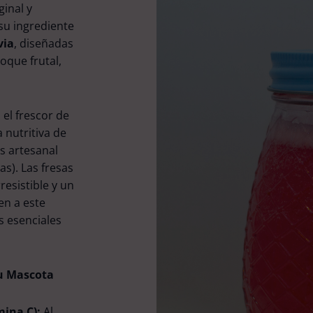
ginal y
su ingrediente
via
, diseñadas
oque frutal,
el frescor de
 nutritiva de
s artesanal
s). Las fresas
esistible y un
en a este
s esenciales
tu Mascota
mina C):
Al