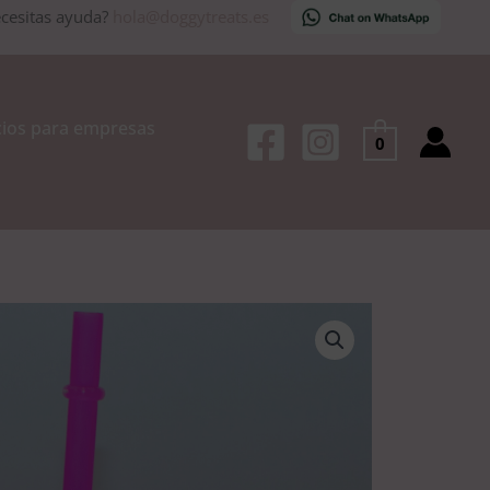
cesitas ayuda?
hola@doggytreats.es
cios para empresas
0