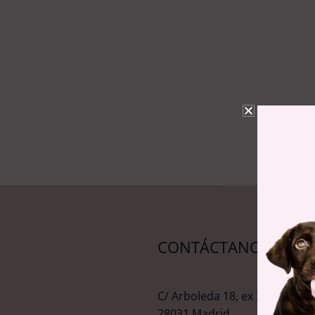
CONTÁCTANOS
C/ Arboleda 18, ex 339.
28031 Madrid