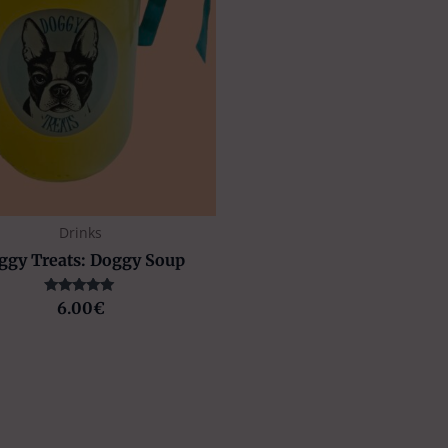
Drinks
ggy Treats: Doggy Soup
Valorado con
6.00
€
5.00
de 5