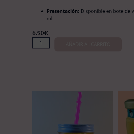
Presentación:
Disponible en bote de v
ml.
6.50
€
Doggy
AÑADIR AL CARRITO
Treats:
Doggy
vermú
fritz
cantidad