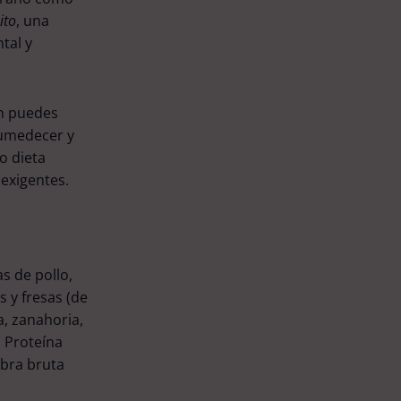
ito
, una
tal y
 puedes
humedecer y
o dieta
exigentes.
s de pollo,
 y fresas (de
a, zanahoria,
: Proteína
ibra bruta