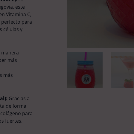
egovia, este
en Vitamina C,
o perfecto para
s células y
 manera
eber más
as más
al):
Gracias a
rta de forma
y colágeno para
s fuertes.