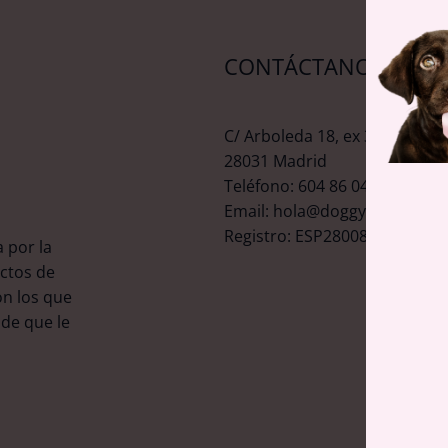
CONTÁCTANOS
C/ Arboleda 18, ex 339.
28031 Madrid
Teléfono: 604 86 04 23
Email: hola@doggytreats.es
Registro: ESP2800827
 por la
ctos de
on los que
 de que le