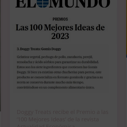
recibe
el
Premio
a
las
‘100
Mejores
Ideas’
de
la
revista
Actualidad
Económica
Doggy Treats recibe el Premio a las
‘100 Mejores Ideas’ de la revista
Actualidad Económica