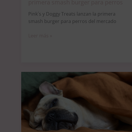
primera smash burger para perros
Pink´s y Doggy Treats lanzan la primera
smash burger para perros del mercado
Leer más »
El
correcto
descanso
de
los
perros