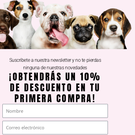
DE INTERÉS
Aviso legal
Guía de compras
Política de devoluciones
Suscríbete a nuestra newsletter y no te pierdas
Política de envíos
ninguna de nuestras novedades
Ley de protección de datos
¡OBTENDRÁS UN 10%
DE DESCUENTO EN TU
PRIMERA COMPRA!
Nombre
Correo
electrónico