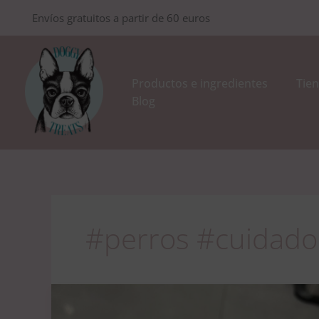
Ir
Envíos gratuitos a partir de 60 euros
al
contenido
Productos e ingredientes
Tien
Blog
#perros #cuidado
Pink
´s