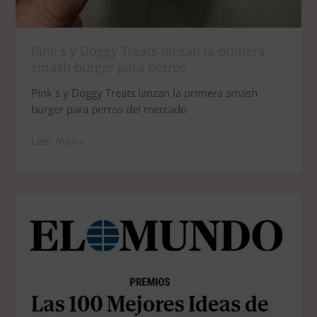
Pink´s y Doggy Treats lanzan la primera
smash burger para perros
Pink´s y Doggy Treats lanzan la primera smash
burger para perros del mercado
Leer más »
Doggy
Treats
recibe
el
Premio
a
las
‘100