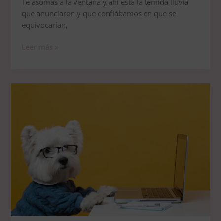
Te asomas a la ventana y ahí está la temida lluvia
que anunciaron y que confiábamos en que se
equivocarían,
Leer más »
Cómo
ayudar
a
tu
perro
a
adaptarse
a
la
vuelta
a
la