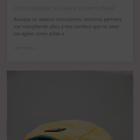
Cómo adaptar tu casa a tu perri abueli
Aunque no seamos conscientes, nuestros perretes
van cumpliendo años y eso conlleva que no sean
tan ágiles como antes o
Leer más »
Qué
hacer
con
tu
perro
un
día
de
lluvia