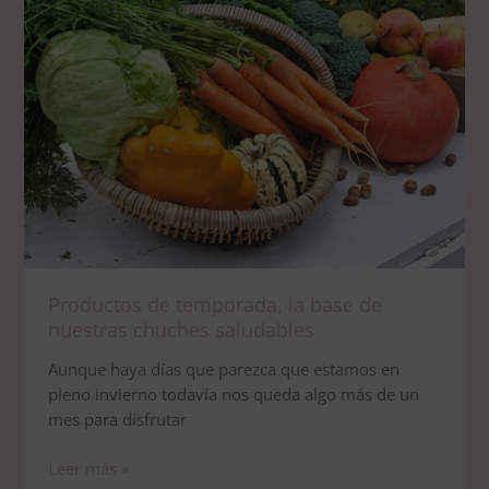
de
temporada,
la
base
de
nuestras
chuches
saludables
Productos de temporada, la base de
nuestras chuches saludables
Aunque haya días que parezca que estamos en
pleno invierno todavía nos queda algo más de un
mes para disfrutar
Leer más »