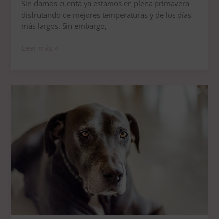
Sin darnos cuenta ya estamos en plena primavera
disfrutando de mejores temperaturas y de los días
más largos. Sin embargo,
Leer más »
Cómo
adaptar
tu
casa
a
tu
perri
abueli