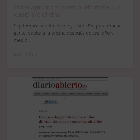
oficina
Cómo ayudar a tu perro a adaptarse a la
vuelta a la oficina
Septiembre, vuelta al cole y, este año, para mucha
gente, vuelta a la oficina después de casi año y
medio
Leer más »
Hablan
de
Doggy
Treats
en
los
medios